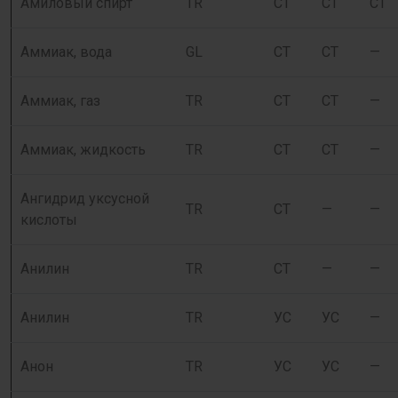
Амиловый спирт
TR
СТ
СТ
СТ
Аммиак, вода
GL
СТ
СТ
—
Аммиак, газ
TR
СТ
СТ
—
Аммиак, жидкость
TR
СТ
СТ
—
Ангидрид уксусной
TR
СТ
—
—
кислоты
Анилин
TR
СТ
—
—
Анилин
TR
УС
УС
—
Анон
TR
УС
УС
—