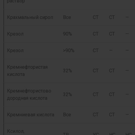
раствор
Крахмальный сироп
Все
СТ
СТ
—
Крезол
90%
СТ
СТ
—
Крезол
>90%
СТ
—
—
Кремнефтористая
32%
СТ
СТ
—
кислота
Кремнефтористово
32%
СТ
СТ
—
дородная кислота
Кремниевая кислота
Все
СТ
СТ
—
Ксилол,
TR
УС
НС
НС