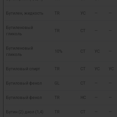
Бутилен, жидкость
TR
УС
—
—
Бутиленовый
TR
СТ
—
—
гликоль
Бутиленовый
10%
СТ
УС
—
гликоль
Бутиловый спирт
TR
СТ
УС
УС
Бутиловый фенол
GL
СТ
—
—
Бутиловый фенол
TR
НС
—
—
Бутин (2) диол (1,4)
TR
СТ
—
—