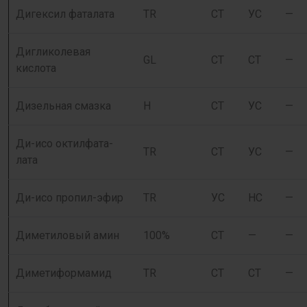
Дигексил фаталата
TR
СТ
УС
—
Дигликолевая
GL
СТ
СТ
—
кислота
Дизельная смазка
Н
СТ
УС
—
Ди-исо октилфата-
TR
СТ
УС
—
лата
Ди-исо пропил-эфир
TR
УС
НС
—
Диметиловый амин
100%
СТ
—
—
Диметиформамид
TR
СТ
СТ
—