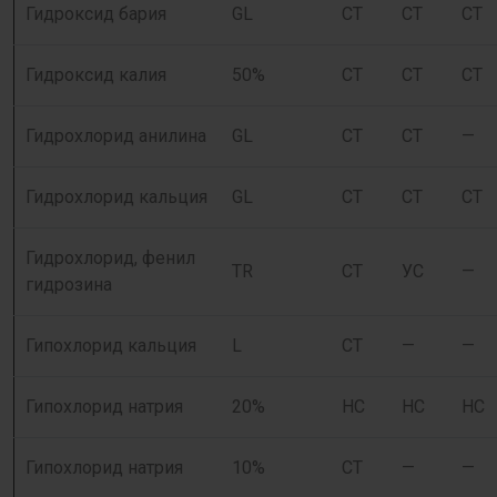
Гидроксид бария
GL
СТ
СТ
СТ
Гидроксид калия
50%
СТ
СТ
СТ
Гидрохлорид анилина
GL
СТ
СТ
—
Гидрохлорид кальция
GL
СТ
СТ
СТ
Гидрохлорид, фенил
TR
СТ
УС
—
гидрозина
Гипохлорид кальция
L
СТ
—
—
Гипохлорид натрия
20%
НС
НС
НС
Гипохлорид натрия
10%
СТ
—
—