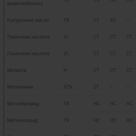
диметилбензол
Кукурузное масло
TR
СТ
УС
—
Лимонная кислота
VL
СТ
СТ
СТ
Лимонная кислота
VL
СТ
СТ
СТ
Меласса
Н
СТ
СТ
СТ
Метиламин
32%
СТ
—
—
Метилбромид
TR
НС
НС
НС
Метилхлорид
TR
НС
НС
НС