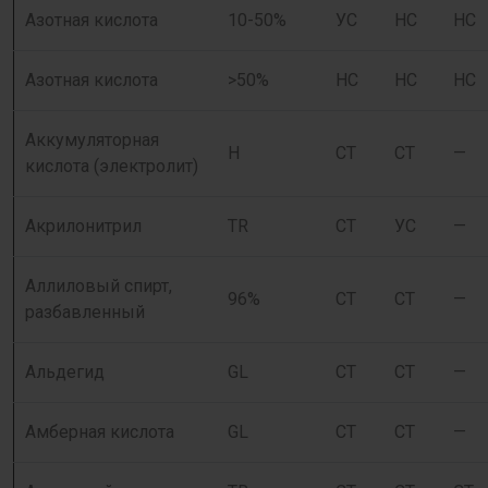
Азотная кислота
10-50%
УС
НС
НС
Азотная кислота
>50%
НС
НС
НС
Аккумуляторная
Н
СТ
СТ
—
кислота (электролит)
Акрилонитрил
TR
СТ
УС
—
Аллиловый спирт,
96%
СТ
СТ
—
разбавленный
Альдегид
GL
СТ
СТ
—
Амберная кислота
GL
СТ
СТ
—