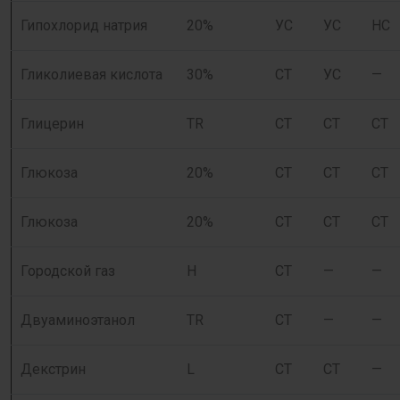
Гипохлорид натрия
20%
УС
УС
НС
Гликолиевая кислота
30%
СТ
УС
—
Глицерин
TR
СТ
СТ
СТ
Глюкоза
20%
СТ
СТ
СТ
Глюкоза
20%
СТ
СТ
СТ
Городской газ
H
СТ
—
—
Двуаминоэтанол
TR
СТ
—
—
Декстрин
L
СТ
СТ
—