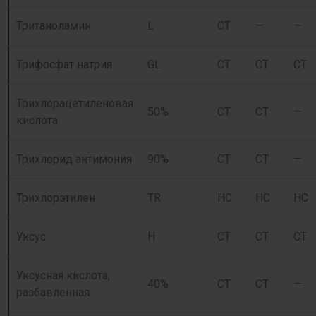
Тританоламин
L
СТ
—
—
Трифосфат натрия
GL
СТ
СТ
СТ
Трихлорацетиленовая
50%
СТ
СТ
—
кислота
Трихлорид антимония
90%
СТ
СТ
—
Трихлорэтилен
TR
НС
НС
НС
Уксус
Н
СТ
СТ
СТ
Уксусная кислота,
40%
СТ
СТ
—
разбавленная