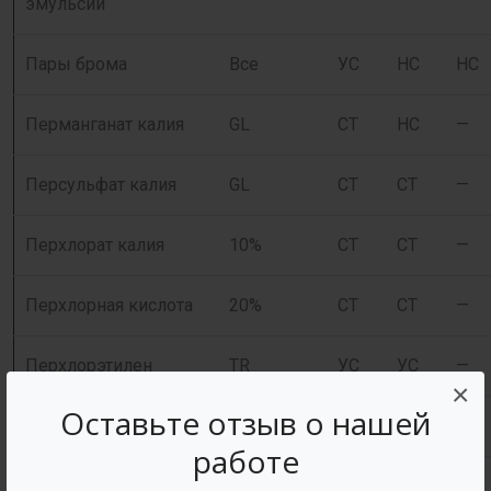
эмульсии
Пары брома
Все
УС
НС
НС
Перманганат калия
GL
СТ
НС
—
Персульфат калия
GL
СТ
СТ
—
Перхлорат калия
10%
СТ
СТ
—
Перхлорная кислота
20%
СТ
СТ
—
Перхлорэтилен
TR
УС
УС
—
×
Оставьте отзыв о нашей
Пиво
Н
СТ
СТ
СТ
работе
Пикриновая кислота
GL
СТ
—
—