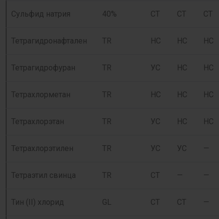
Сульфид натрия
40%
СТ
СТ
СТ
Тетрагидронафтален
TR
НС
НС
НС
Тетрагидрофуран
TR
УС
НС
НС
Тетрахлорметан
TR
НС
НС
НС
Тетрахлорэтан
TR
УС
НС
НС
Тетрахлорэтилен
TR
УС
УС
—
Тетраэтил свинца
TR
СТ
—
—
Тин (II) хлорид
GL
СТ
СТ
—