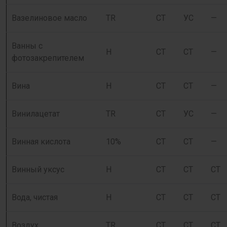
Вазелиновое масло
TR
СТ
УС
—
Ванны с
H
СТ
СТ
—
фотозакрепителем
Вина
Н
СТ
СТ
—
Винилацетат
TR
СТ
УС
—
Винная кислота
10%
СТ
СТ
—
Винный уксус
Н
СТ
СТ
СТ
Вода, чистая
Н
СТ
СТ
СТ
Воздух
TR
СТ
СТ
СТ