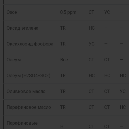
Озон
0,5 ppm
СТ
УС
—
Оксид этилена
TR
НС
—
—
Оксихлорид фосфора
TR
УС
—
—
Олеум
Все
СТ
СТ
—
Олеум (H2SО4+SО3)
TR
НС
НС
НС
Оливковое масло
TR
СТ
СТ
УС
Парафиновое масло
TR
СТ
СТ
НС
Парафиновые
H
СТ
СТ
—