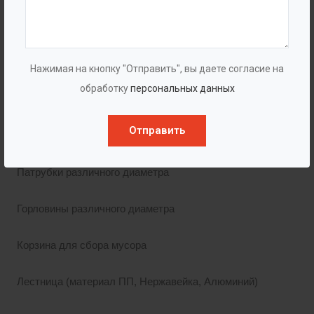
Комплектация
Сигнализатор уровня.
Нажимая на кнопку "Отправить", вы даете согласие на
обработку
персональных данных
для масла (жира)
для воды
Отправить
для песка
Патрубки различного диаметра
Горловины различного диаметра
Корзина для сбора мусора
Лестница (материал ПП, Нержавейка, Алюминий)