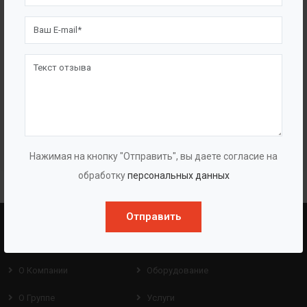
Полупогружные многоступенчатые насосы
«ГУДДИ CDLK/CDLFK»
Нажимая на кнопку "Отправить", вы даете согласие на
обработку
персональных данных
Отправить
BAZMAN
ПОЛЕЗНЫЕ ССЫЛКИ
О Компании
Оборудование
О Группе
Услуги