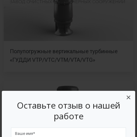
Полупогружные вертикальные турбинные
«ГУДДИ VTP/VTC/VTM/VTA/VTG»
×
Оставьте отзыв о нашей
работе