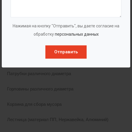
Комплектация
Сигнализатор уровня.
Нажимая на кнопку "Отправить", вы даете согласие на
обработку
персональных данных
для масла (жира)
для воды
Отправить
для песка
Патрубки различного диаметра
Горловины различного диаметра
Корзина для сбора мусора
Лестница (материал ПП, Нержавейка, Алюминий)