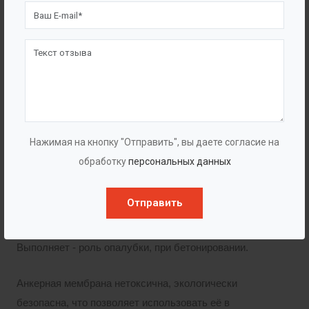
перспективное инженерное решение по
гидроизоляции и защите от воздействия агрессивных
химических сред как строящихся, так и
существующих бетонных сооружений. Мембрана
изготовлена из высококачественного
полиэтиленового сырья (HDPE или LDPE) и обладает
всеми исключительными свойствами, физико-
Нажимая на кнопку "Отправить", вы даете согласие на
механическими и химическими характеристиками
обработку
персональных данных
полиэтиленовых геомембран.
Отправить
Полимерный лист для защиты бетона, снабженный
анкерными элементами V-образной формы.
Выполняет - роль опалубки, при бетонировании.
Анкерная мембрана нетоксична, экологически
безопасна, что позволяет использовать её в