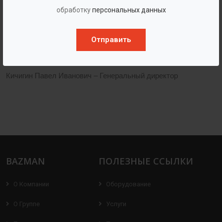
обработку
персональных данных
собственного бренда
BAZMAN
в 2019г.
На сегодняшний день в компании сосредоточены лучшие
Отправить
специалисты технологи, конструкторы, инженеры.
Кичигин Павел Иванович – Генеральный директор
BAZMAN
ПОЛЕЗНЫЕ ССЫЛКИ
О Компании
Оборудование
О Группе
Услуги