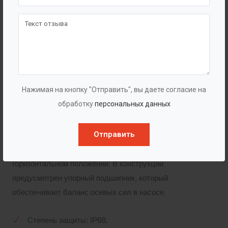
самым достигается снижение износа компонентов
проточной части). Для избежания повреждения и
запутывания кабеля, он фиксируется снаружи на
корпусе насоса с помощью специальной стяжки.
Электродвигатель
Нажимая на кнопку "Отправить", вы даете согласие на
обработку
персональных данных
В качестве привода используется погружной масло-
водозаполненный электродвигатель со степенью
Отправить
защиты IP68. Конструкция электродвигателя
допускает эксплуатацию агрегата в вертикальном и
горизонтальном положении. В конструкции
предусмотрен упорный подшипник, который
обеспечивает баланс осевых сил в насосе.
Степень защиты: IP68;