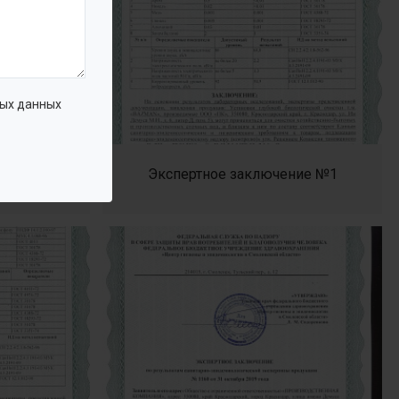
ых данных
ние №1
Экспертное заключение №1