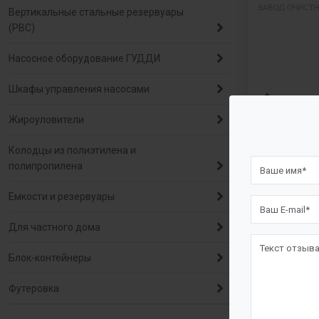
Вертикальные стальные резервуары
(РВС)
Насосное оборудование ГУДДИ
Шкафы управления насосами
Фильтры 
поверхно
Жироуловители
стока Ф
Колодцы из полиэтилена и
полипропилена
Емкости и резервуары
Для частного дома
Блок-контейнеры
Футеровка