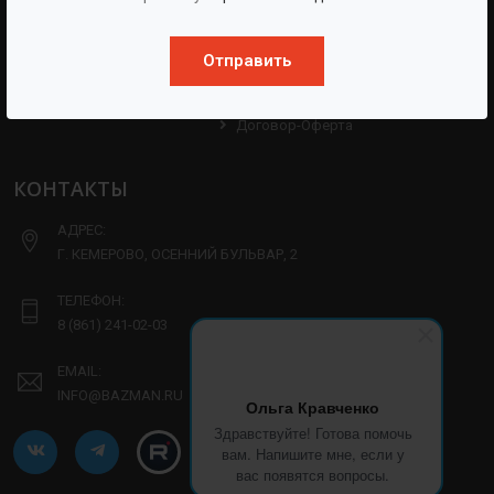
Партнерам
Техническая Информация
Производство
Отправить
Политика Конфиденциальности
Договор-Оферта
КОНТАКТЫ
АДРЕС:
Г. КЕМЕРОВО, ОСЕННИЙ БУЛЬВАР, 2
ТЕЛЕФОН:
8 (861) 241-02-03
EMAIL:
INFO@BAZMAN.RU
Ольга Кравченко
Здравствуйте! Готова помочь
вам. Напишите мне, если у
вас появятся вопросы.