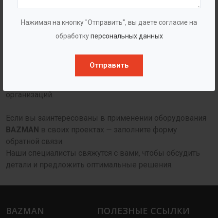
широкая линейка стандартного и индивидуального
оборудования;
Нажимая на кнопку "Отправить", вы даете согласие на
гарантийные обязательства и сопровождение;
обработку
персональных данных
прямая работа с заводом-производителем;
Отправить
специальные условия сотрудничества для проектных
организаций.
Если вы заинтересованы в применении оборудования
BAZMAN
в своих проектах — заполните форму
обратной связи.
Наши специалисты свяжутся с вами, чтобы обсудить
детали и предложить оптимальные решения.
BAZMAN
ПОЛЕЗНЫЕ ССЫЛКИ