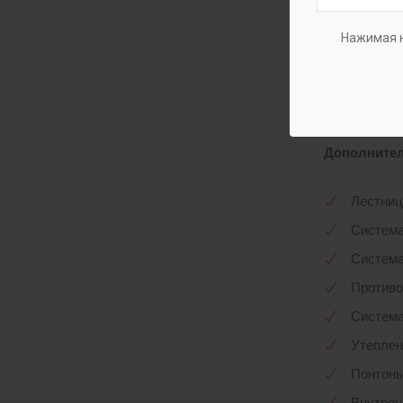
цилиндричес
16.13330.20
Нажимая н
(грунт-эмал
Комплекта
Базовая:
Ре
Дополнител
Лестниц
Система
Система
Противо
Система
Утеплен
Понтоны
Внутрен