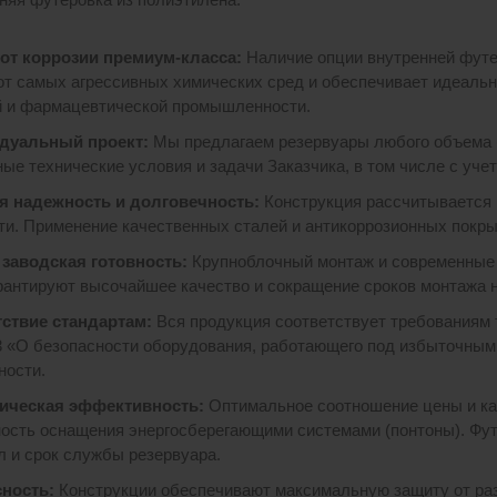
от коррозии премиум-класса:
Наличие опции внутренней футе
от самых агрессивных химических сред и обеспечивает идеальну
 и фармацевтической промышленности.
дуальный проект:
Мы предлагаем резервуары любого объема (о
ные технические условия и задачи Заказчика, в том числе с уч
я надежность и долговечность
:
Конструкция рассчитывается 
ти. Применение качественных сталей и антикоррозионных покр
заводская готовность:
Крупноблочный монтаж и современные м
рантируют высочайшее качество и сокращение сроков монтажа н
ствие стандартам:
Вся продукция соответствует требованиям 
3 «О безопасности оборудования, работающего под избыточны
ности.
ическая эффективность:
Оптимальное соотношение цены и ка
ость оснащения энергосберегающими системами (понтоны). Фу
л и срок службы резервуара.
ность:
Конструкции обеспечивают максимальную защиту от ра