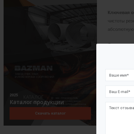
Ключевая о
чистоты рез
абсолютную 
Основные э
Стенка (обе
свойств про
Днище:
Стан
Крыша:
Конс
потерь на и
2025
Каталог продукции
Технологич
измерительн
Скачать каталог
Все элемент