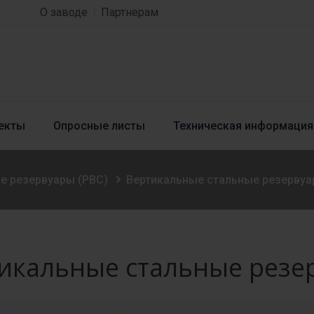
О заводе
Партнерам
екты
Опросные листы
Техническая информация
е резервуары (РВС)
Вертикальные стальные резервуа
икальные стальные резер