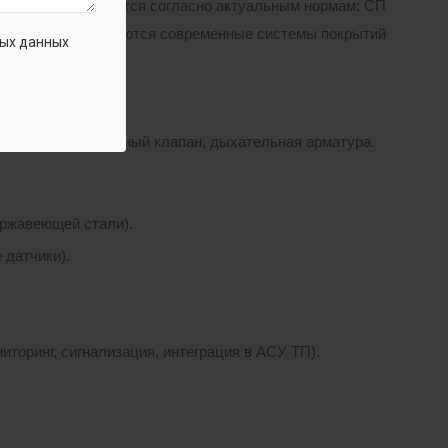
 расчет выполняются согласно актуальным нормам: СП
от коррозии применяются современные системы покрытий
ых данных
з, предохранительный клапан, дыхательная арматура.
ержавеющей стали).
 датчики).
торинг, сигнализация, интеграция в АСУ ТП).