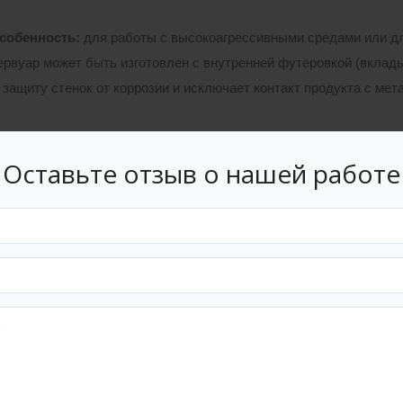
собенность
:
для работы с высокоагрессивными средами или д
ервуар может быть изготовлен с внутренней футеровкой (вклад
защиту стенок от коррозии и исключает контакт продукта с мета
лементы конструкции:
Оставьте отзыв о нашей работе
чайка)
: Изготавливается из листовой высокопрочной стали, то
дукта и высоты столба жидкости. Монтаж осуществляется рул
дартное или щелевое (в зависимости от требований к сливу), в
трукция может быть стационарной (конической, сферической) 
спарение легких нефтепродуктов.
еское оборудование:
Комплектуется необходимыми патрубками 
ыми устройствами уровня и температуры, системами вентиляц
ы конструкции производятся в соответствии с требованиями Г