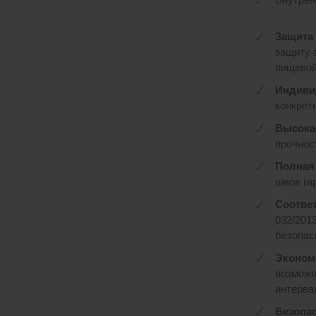
Защита 
защиту 
пищевой
Индиви
конкрет
Высока
прочнос
Полная 
швов га
Соответ
032/201
безопас
Эконом
возможн
интерва
Безопас