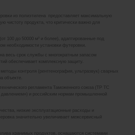
ровки из полиэтилена предоставляет максимальную
ю чистоту продукта, что критически важно для
т 100 до 50000 м³ и более), адаптированные под
етом необходимости установки футеровки.
на весь срок службы с многократным запасом
ытий обеспечивает комплексную защиту.
етоды контроля (рентгенография, ультразвук) сварных
а объекте.
технического регламента Таможенного союза (ТР ТС
м давлением») и российским нормам промышленной
чества, низкие эксплуатационные расходы и
теровка значительно увеличивает межсервисный
злива хранимых продуктов, оснащаются системами