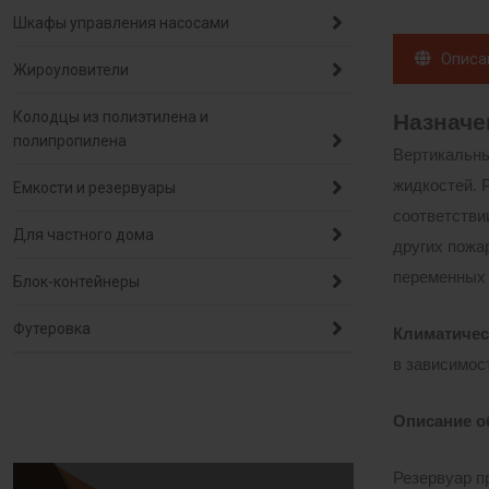
Шкафы управления насосами
Описа
Жироуловители
Колодцы из полиэтилена и
Назначе
полипропилена
Вертикальны
жидкостей. 
Емкости и резервуары
соответстви
Для частного дома
других пожа
переменных 
Блок-контейнеры
Футеровка
Климатичес
в зависимост
Описание о
Резервуар п