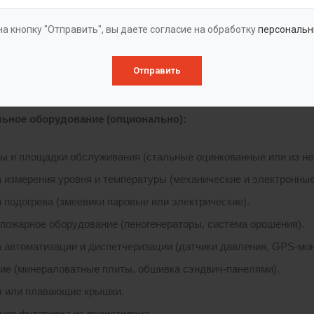
кие стальные для нефти и нефтепродуктов». Проектирование и
17, СП 20.13330.2016, РД 16.01-110 ИТД. Для внешней защиты 
а кнопку "Отправить", вы даете согласие на обработку
персональн
и, цинковые напыление).
Отправить
ция
зервуар в сборе, комплект крепежа, основные патрубки, люк-ла
ьное оборудование (опционально):
ы и площадки обслуживания (стальные оцинкованные или из н
 измерения уровня и температуры (механические и электронные
 подогрева (змеевики паровые или электрические).
пожарное оборудование (пеногенераторы, система орошения).
 автоматизации и диспетчеризации (датчики давления, GPS-мони
ие (минераловатные плиты, обшивка сэндвич-панелями).
 или плавающие крышки.
няя футеровка из полиэтилена.