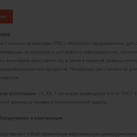
ние
ние
е стальные резервуары (РВС) «BAZMAN» предназначены для с
Резервуары используются для нефти и нефтепродуктов, техниче
и с категорией агрессивности), а также в пищевой промышленнос
ровзрывобезопасных продуктов. Резервуары рассчитаны на дли
нагрузок.
кое исполнение
– У, ХЛ, Т категории размещения 1-5 по ГОСТ 
и от региона установки и технологической задачи.
борудования и конструкция
редставляет собой герметичную вертикальную цилиндрическую