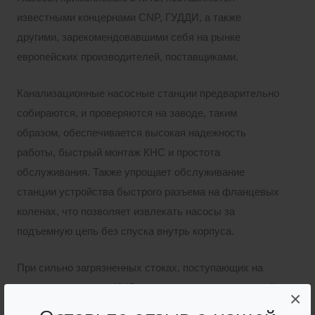
известными концернами CNP, ГУДДИ, а также
другими, зарекомендовавшими себя на рынке
европейских производителей, поставщиками.
Канализационные насосные станции предварительно
собираются, и проверяются на заводе, таким
образом, обеспечивается высокая надежность
работы, быстрый монтаж КНС и простота
обслуживания. Также упрощает обслуживание
станции устройства быстрого разъема на фланцевых
коленах, что позволяет извлекать насосы за
подъемную цепь без спуска внутрь корпуса.
При сильно загрязненных стоках, поступающих на
станцию, в корпусе КНС, вместо сороулавливающей
×
корзины, применяется дробилка-измельчитель, что