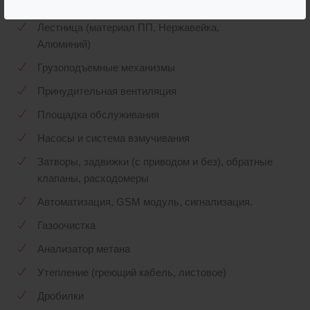
Корзина для сбора мусора (нержавейка, ПП)
Лестница (материал ПП, Нержавейка,
Алюминий)
Грузоподъемные механизмы
Принудительная вентиляция
Площадка обслуживания
Насосы и система взмучивания
Затворы, задвижки (с приводом и без), обратные
клапаны, расходомеры
Автоматизация, GSМ модуль, сигнализация.
Газоочистка
Анализатор метана
Утепление (греющий кабель, листовое)
Дробилки