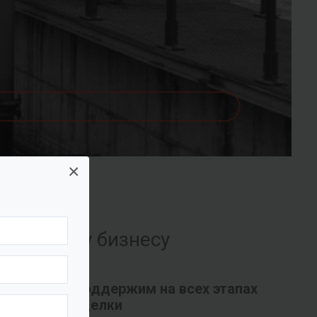
×
их вашему бизнесу
Поддержим на всех этапах
сделки