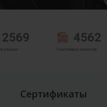
2569
4562
ов решено
Счастливых клиентов
Сертификаты