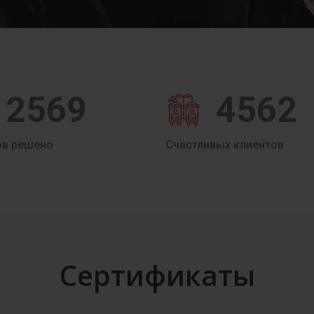
2569
4562
ов решено
Счастливых клиентов
Сертификаты