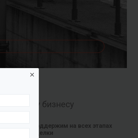
×
их вашему бизнесу
Поддержим на всех этапах
сделки