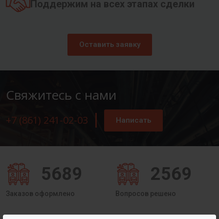
Поддержим на всех этапах сделки
Оставить заявку
Свяжитесь с нами
+7 (861) 241-02-03
Написать
5689
2569
Заказов оформлено
Вопросов решено