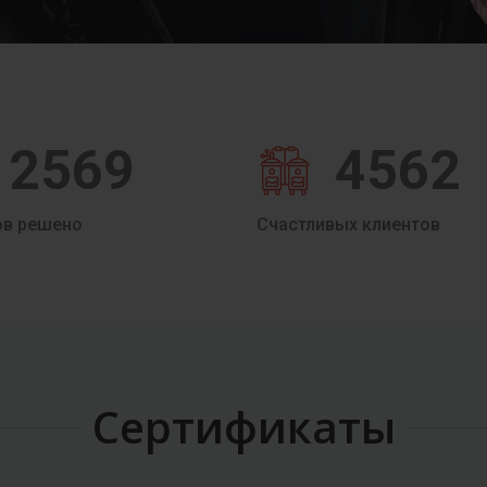
2569
4562
ов решено
Счастливых клиентов
Сертификаты