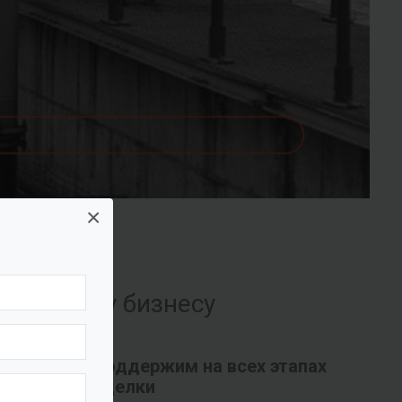
×
их вашему бизнесу
Поддержим на всех этапах
сделки